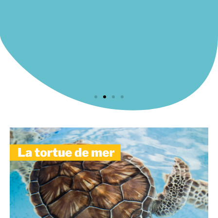
s
Un objet Made In France
Les cartes sont imprimées par un artisan
imprimeur présent en Ariège depuis 1920 et
e
labelisé Imprim’Vert. Elles sont assemblées avec
les bracelet à quelques kilomètres seulement.