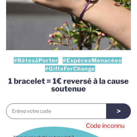
#BêtesàPorter
#EspècesMenacées
#GiftsForChange
1 bracelet = 1€ reversé à la cause
soutenue
>
Code inconnu