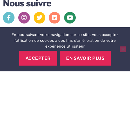
Nous suivre
>
En poursuivant votre navigation sur ce site, vous acceptez
l’utilisation de cookies à des fins d'amélioration de votre
expérience utilisateur
A propos de Gifts for Change
ACCEPTER
EN SAVOIR PLUS
A propos de Gifts for Change
Toutes nos opérations en cours
FAQ
Nous contacter
Contact
Contact commercial : +33 (0)749509505 Contact
ADV : +33 (0)970170979