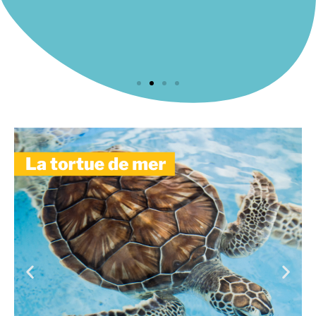
s
Un objet Made In France
Les cartes sont imprimées par un artisan
imprimeur présent en Ariège depuis 1920 et
e
labelisé Imprim’Vert. Elles sont assemblées avec
les bracelet à quelques kilomètres seulement.