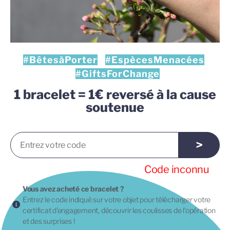
#BêtesàPorter
#EspècesMenacées
#GiftsForChange
1 bracelet = 1€ reversé à la cause
soutenue
>
Code inconnu
Vous avez acheté ce bracelet ?
Entrez le code indiqué sur votre objet pour télécharger votre
certificat d’engagement, découvrir les coulisses de l’opération
et des surprises !