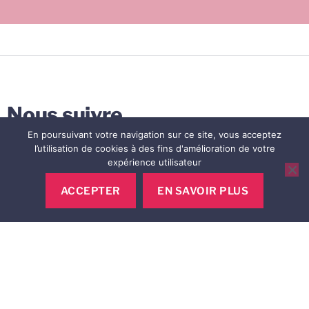
Nous suivre
En poursuivant votre navigation sur ce site, vous acceptez
l’utilisation de cookies à des fins d'amélioration de votre
expérience utilisateur
>
ACCEPTER
EN SAVOIR PLUS
A propos de Gifts for Change
A propos de Gifts for Change
Toutes nos opérations en cours
FAQ