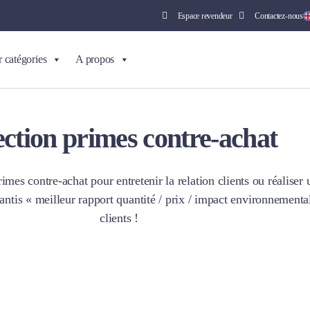
Espace revendeur
Contactez-nous
r catégories
A propos
ection primes contre-achat
mes contre-achat pour entretenir la relation clients ou réalise
antis « meilleur rapport quantité / prix / impact environnement
clients !