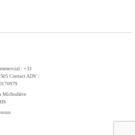
ommercial : +33
505 Contact ADV :
70170979
la Michodière
RIS
-nous