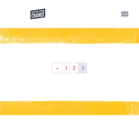
←
1
2
3