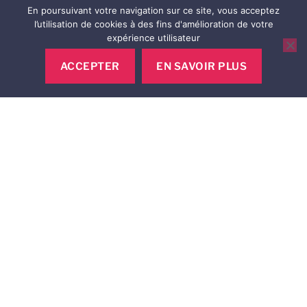
En poursuivant votre navigation sur ce site, vous acceptez
l’utilisation de cookies à des fins d'amélioration de votre
expérience utilisateur
ACCEPTER
EN SAVOIR PLUS
Nous suivre
A propos
Notre concept
Revendeur
Recrutement