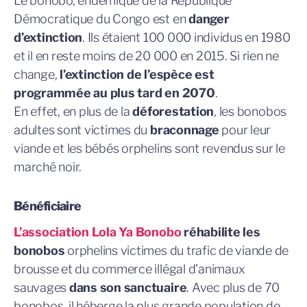
Le bonobo, endémique de la République
Démocratique du Congo est en
danger
d’extinction
. Ils étaient 100 000 individus en 1980
et il en reste moins de 20 000 en 2015. Si rien ne
change,
l’extinction de l’espèce est
programmée au plus tard en 2070
.
En effet, en plus de la
déforestation
, les bonobos
adultes sont victimes du
braconnage
pour leur
viande et les bébés orphelins sont revendus sur le
marché noir.
Bénéficiaire
L’association Lola Ya Bonobo
réhabilite les
bonobos
orphelins victimes du trafic de viande de
brousse et du commerce illégal d’animaux
sauvages
dans son sanctuaire
. Avec plus de 70
bonobos, il héberge la plus grande population de