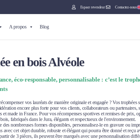
Espace revendeur
Contactez-nous
A propos
Blog
e en bois Alvéole
nce, éco-responsable, personnalisable : c’est le troph
nts
récompenser vos lauréats de manière originale et engagée ? Vos trophées 
ération encore plus forte pour vos clients, collaborateurs ou partenaires, s'
s et made in France. Pour vos récompenses sportives et remises de prix, o
bois, fabriqués dans le Jura, élégants et respectueux de l'environnement.
e des nombreuses formes disponibles, personnalisez-le en gravure ou impre
s avec cet objet durable, robuste et élégant qui pourra être donné et reçu av
partir de 3 pièces, ils peuvent être marqués avec une personnalisation diffé