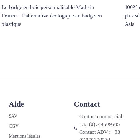
Le badge en bois personnalisable Made in
100% m
France – l’alternative écologique au badge en
plus s
plastique
Asia
Aide
Contact
SAV
Contact commercial :
+33 (0)749509505
CGV
Contact ADV : +33
Mentions légales
(0)970170979