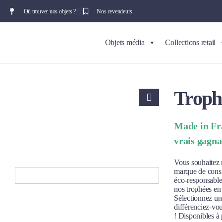
Où trouver nos objets ?
Nos revendeurs
Objets média
Collections retail
Trophé
Made in Fra
vrais gagna
Vous souhaitez 
marque de consid
éco-responsable
nos trophées en 
Sélectionnez un
différenciez-vou
! Disponibles à 